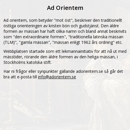
Ad Orientem
Ad orientem, som betyder "mot öst", beskriver den traditionellt
östliga orienteringen av kristen bön och gudstjänst. Den äldre
formen av mässan har haft olika namn och bland annat beskrivits
som "den extraordinarie formen", "traditionella latinska mässan
(TLM)", "gamla mässan", "mässan enligt 1962 års ordning" etc.
Webbplatsen startade som ett lekmannainitiativ för att nå ut med
mässtider, rörande den äldre formen av den heliga mässan, i
Stockholms katolska stift.
Har ni frågor eller synpunkter gällande adorientem.se så går det
bra att e-posta till
info@adorientem.se